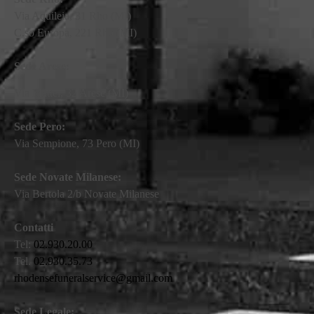
Via Aquileia, 31 Rho (MI)
C.so Europa, 221 Rho (MI)
Sede Arese:
Via Mattei, 32 Arese (MI)
Sede Pero:
Via Sempione, 73 Pero (MI)
Sede Novate Milanese:
Via Bertola 2/b Novate Milanese
Contatti
Tel:
02.930.20.00
Tel.
02.930.35.73
rhodensefuneralservice@gmail.com
Sede Legale: