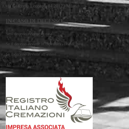
via Giacomo Leopardi 14 20123 Milano
IN CASO DI DECESSO…
Se il decesso avviene in casa…
Se il decesso avviene in ospedale o casa di cura…
Se il decesso avviene all’estero…
Continua a leggere…