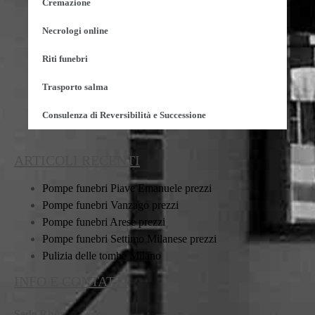
Cremazione
Necrologi online
Riti funebri
Trasporto salma
Consulenza di Reversibilità e Successione
ARTICOLI RECENTI
Pompe funebri Piave Emanuele prezzi
Pompe funebri Vanzago prezzi
Pompe funebri Arese prezzi
Pompe funebri Settimo Milanese prezzi
Pulizia delle tombe Milano
INFO E CONTATTI
Sede Rho: