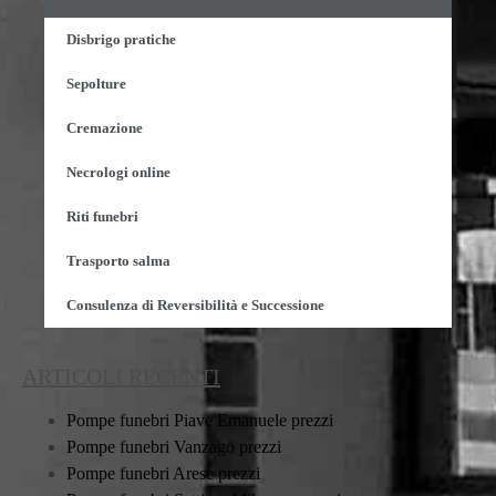
Disbrigo pratiche
Sepolture
Cremazione
Necrologi online
Riti funebri
Trasporto salma
Consulenza di Reversibilità e Successione
ARTICOLI RECENTI
Pompe funebri Piave Emanuele prezzi
Pompe funebri Vanzago prezzi
Pompe funebri Arese prezzi