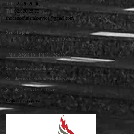
Tel:
02.930.20.00
Tel.
02.930.35.73
rhodensefuneralservice@gmail.com
Sede Legale:
via Giacomo Leopardi 14 20123 Milano
IN CASO DI DECESSO…
Se il decesso avviene in casa…
Se il decesso avviene in ospedale o casa di cura…
Se il decesso avviene all’estero…
Continua a leggere…