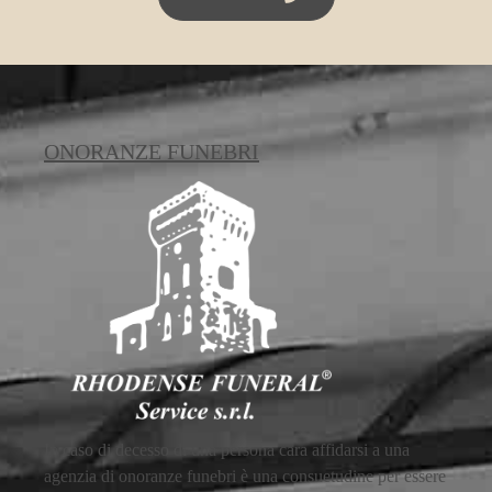
ONORANZE FUNEBRI
In caso di decesso di una persona cara affidarsi a una
agenzia di onoranze funebri è una consuetudine per essere