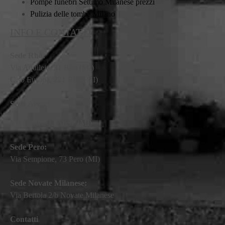
Pompe funebri Settimo Milanese prezzi
Pulizia delle tombe Milano
INFO E CONTATTI
Sede Rho:
Via Aquileia, 31 Rho (MI)
C.so Europa, 221 Rho (MI)
Sede Arese:
Via Mattei, 32 Arese (MI)
Sede Pero:
Via Sempione, 73 Pero (MI)
Sede Novate Milanese:
Via Bertola 2/b Novate Milanese
Contatti