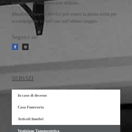
assistiti in un momento così delicato.
Rhodense Funeral Service
può essere la giusta scelta per
accompagnare i vostri cari nell’ultimo viaggio.
Seguici su:
SERVIZI
In caso di decesso
Casa Funeraria
Articoli funebri
Vestizione Tanatoestetica