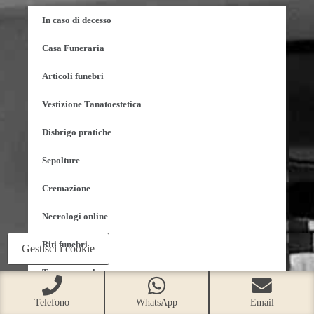
In caso di decesso
Casa Funeraria
Articoli funebri
Vestizione Tanatoestetica
Disbrigo pratiche
Sepolture
Cremazione
Necrologi online
Riti funebri
Gestisci i cookie
Trasporto salma
Consulenza di Reversibilità e Successione
Telefono
WhatsApp
Email