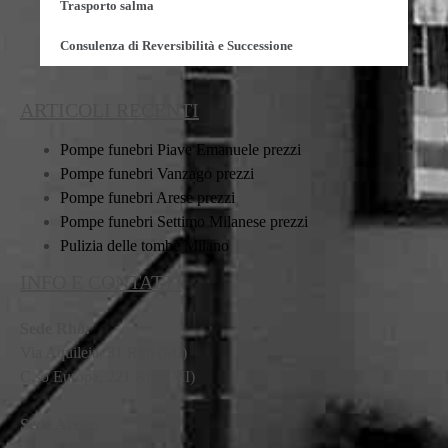
Trasporto salma
Consulenza di Reversibilità e Successione
ARTICOLI RECENTI
Pompe funebri Piave Emanuele prezzi
Pompe funebri Vanzago prezzi
Pompe funebri Arese prezzi
Pompe funebri Settimo Milanese prezzi
Pulizia delle tombe Milano
INFO E CONTATTI
Sede Rho:
Via Aquileia, 31 Rho (MI)
C.so Europa, 221 Rho (MI)
Sede Arese: