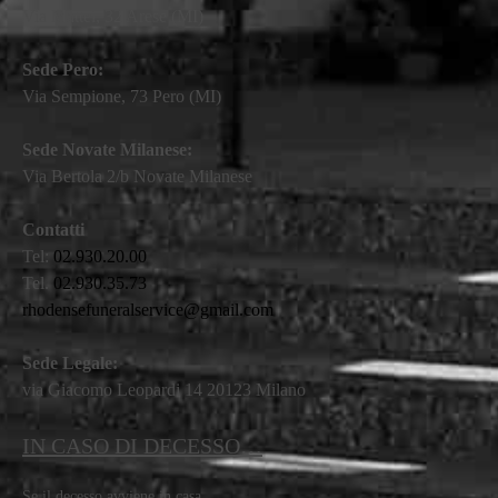
Via Mattei, 32 Arese (MI)
Sede Pero:
Via Sempione, 73 Pero (MI)
Sede Novate Milanese:
Via Bertola 2/b Novate Milanese
Contatti
Tel:
02.930.20.00
Tel.
02.930.35.73
rhodensefuneralservice@gmail.com
Sede Legale:
via Giacomo Leopardi 14 20123 Milano
IN CASO DI DECESSO…
Se il decesso avviene in casa…