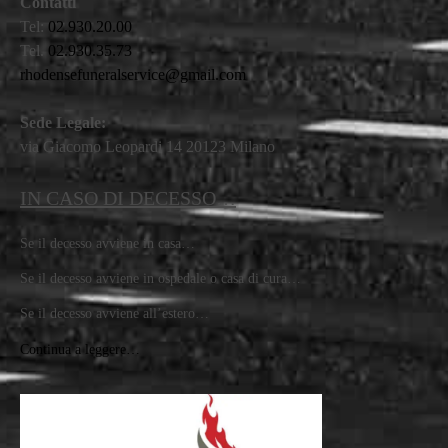
Contatti
Tel:
02.930.20.00
Tel.
02.930.35.73
rhodensefuneralservice@gmail.com
Sede Legale:
via Giacomo Leopardi 14 20123 Milano
IN CASO DI DECESSO…
Se il decesso avviene in casa…
Se il decesso avviene in ospedale o casa di cura…
Se il decesso avviene all’estero…
Continua a leggere…