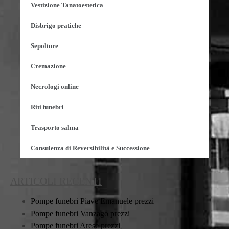
Vestizione Tanatoestetica
Disbrigo pratiche
Sepolture
Cremazione
Necrologi online
Riti funebri
Trasporto salma
Consulenza di Reversibilità e Successione
ARTICOLI RECENTI
Pompe funebri Piave Emanuele prezzi
Pompe funebri Vanzago prezzi
Pompe funebri Arese prezzi