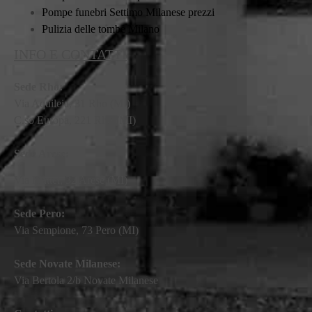
Pompe funebri Settimo Milanese prezzi
Pulizia delle tombe Milano
INFO E CONTATTI
Sede Rho:
Via Aquileia, 31 Rho (MI)
C.so Europa, 221 Rho (MI)
Sede Arese:
Via Mattei, 32 Arese (MI)
Sede Pero:
Via Sempione, 73 Pero (MI)
Sede Novate Milanese:
Via Bertola 2/b Novate Milanese