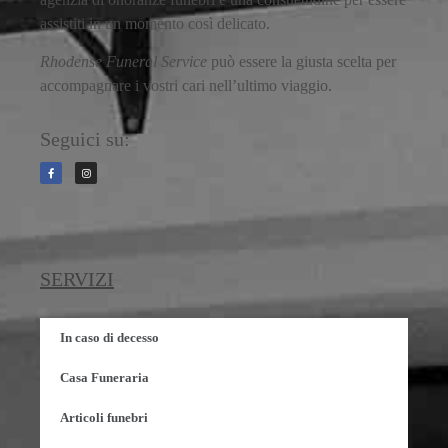
assistiti in un momento così delicato.
Rhodense Funeral Service
può essere la giusta scelta per
accompagnare i vostri cari nell’ultimo viaggio.
Seguici su:
SERVIZI
In caso di decesso
Casa Funeraria
Articoli funebri