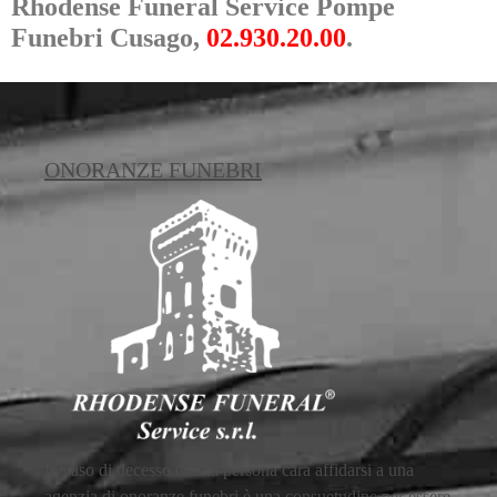
Rhodense Funeral Service Pompe
Funebri Cusago,
02.930.20.00
.
ONORANZE FUNEBRI
In caso di decesso di una persona cara affidarsi a una
agenzia di onoranze funebri è una consuetudine per essere