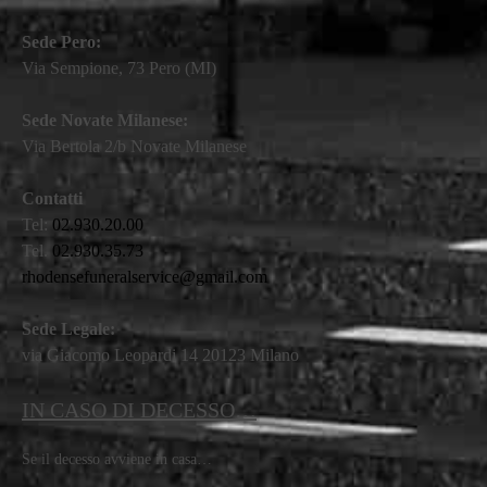
Sede Pero:
Via Sempione, 73 Pero (MI)
Sede Novate Milanese:
Via Bertola 2/b Novate Milanese
Contatti
Tel:
02.930.20.00
Tel.
02.930.35.73
rhodensefuneralservice@gmail.com
Sede Legale:
via Giacomo Leopardi 14 20123 Milano
IN CASO DI DECESSO…
Se il decesso avviene in casa…