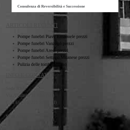
Consulenza di Reversibilità e Successione
ARTICOLI RECENTI
Pompe funebri Piave Emanuele prezzi
Pompe funebri Vanzago prezzi
Pompe funebri Arese prezzi
Pompe funebri Settimo Milanese prezzi
Pulizia delle tombe Milano
INFO E CONTATTI
Sede Rho:
Via Aquileia, 31 Rho (MI)
C.so Europa, 221 Rho (MI)
Sede Arese:
Via Mattei, 32 Arese (MI)