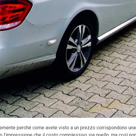
emente perché come avete visto a un prezzo corrispondono una
ndo l’impressione che il costo complessivo sia quello, ma così no