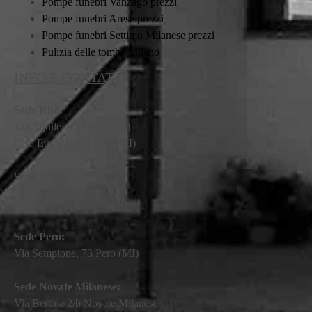
Pompe funebri Vanzago prezzi
Pompe funebri Arese prezzi
Pompe funebri Settimo Milanese prezzi
Pulizia delle tombe Milano
INFO E CONTATTI
Sede Rho:
Via Aquileia, 31 Rho (MI)
C.so Europa, 221 Rho (MI)
Sede Arese:
Via Mattei, 32 Arese (MI)
Sede Pero:
Via Sempione, 73 Pero (MI)
Sede Novate Milanese:
Via Bertola 2/b Novate Milanese