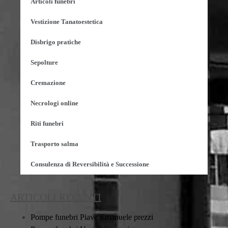
Articoli funebri
Vestizione Tanatoestetica
Disbrigo pratiche
Sepolture
Cremazione
Necrologi online
Riti funebri
Trasporto salma
Consulenza di Reversibilità e Successione
ARTICOLI RECENTI
Pompe funebri Piave Emanuele prezzi