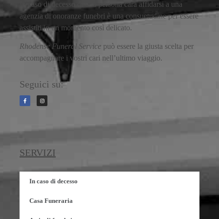
In caso di decesso di una persona cara affidarsi a una
agenzia di onoranze funebri è una consuetudine per essere
assistiti in un momento così delicato.
Rhodense Funeral Service
può essere la giusta scelta per
accompagnare i vostri cari nell’ultimo viaggio.
Seguici su:
SERVIZI
In caso di decesso
Casa Funeraria