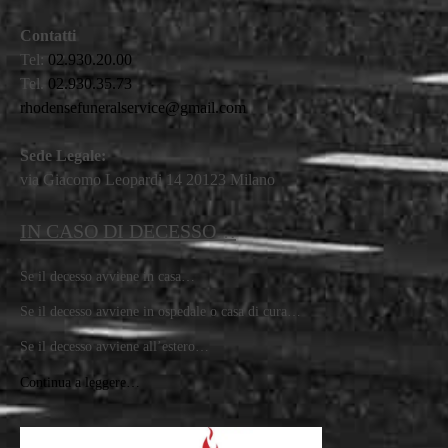
Contatti
Tel:
02.930.20.00
Tel.
02.930.35.73
rhodensefuneralservice@gmail.com
Sede Legale:
via Giacomo Leopardi 14 20123 Milano
IN CASO DI DECESSO…
Se il decesso avviene in casa…
Se il decesso avviene in ospedale o casa di cura…
Se il decesso avviene all’estero…
Continua a leggere…