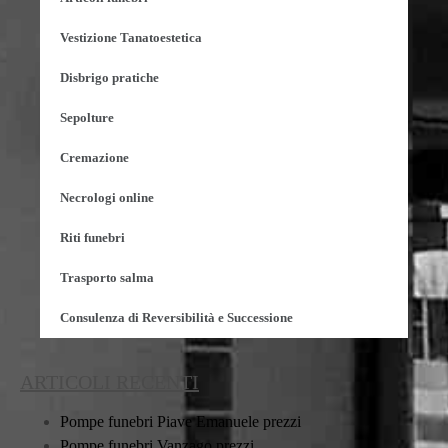
Vestizione Tanatoestetica
Disbrigo pratiche
Sepolture
Cremazione
Necrologi online
Riti funebri
Trasporto salma
Consulenza di Reversibilità e Successione
ARTICOLI RECENTI
Pompe funebri Piave Emanuele prezzi
Pompe funebri Vanzago prezzi