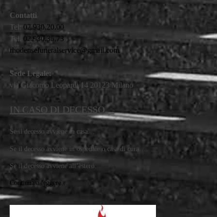
Contatti
Tel:
02.930.20.00
Tel.
02.930.35.73
rhodensefuneralservice@gmail.com
Sede Legale:
via Giacomo Leopardi 14 20123 Milano
IN CASO DI DECESSO…
Se il decesso avviene in casa…
Se il decesso avviene in ospedale o casa di cura…
Se il decesso avviene all’estero…
Continua a leggere…