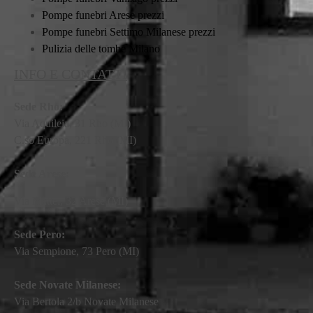
Pompe funebri Arese prezzi
Pompe funebri Settimo Milanese prezzi
Pulizia delle tombe Milano
INFO E CONTATTI
Sede Rho:
Via Aquileia, 31 Rho (MI)
C.so Europa, 221 Rho (MI)
Sede Arese:
Via Mattei, 32 Arese (MI)
Sede Pero:
Via Sempione, 73 Pero (MI)
Sede Novate Milanese:
Via Bertola 2/b Novate Milanese