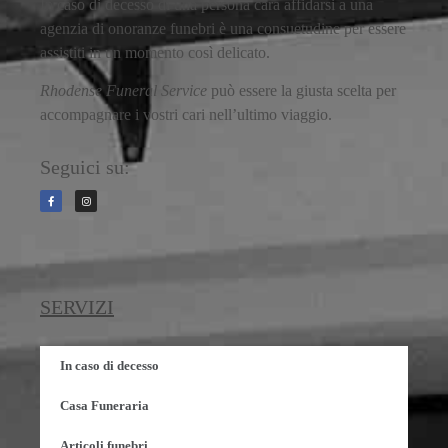
In caso di decesso di una persona cara affidarsi a una
agenzia di onoranze funebri è una consuetudine per essere
assistiti in un momento così delicato.
Rhodense Funeral Service
può essere la giusta scelta per
accompagnare i vostri cari nell’ultimo viaggio.
Seguici su:
SERVIZI
In caso di decesso
Casa Funeraria
Articoli funebri