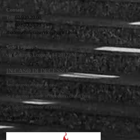
Contatti
Tel:
02.930.20.00
Tel.
02.930.35.73
rhodensefuneralservice@gmail.com
Sede Legale:
via Giacomo Leopardi 14 20123 Milano
IN CASO DI DECESSO…
Se il decesso avviene in casa…
Se il decesso avviene in ospedale o casa di cura…
Se il decesso avviene all’estero…
Continua a leggere…