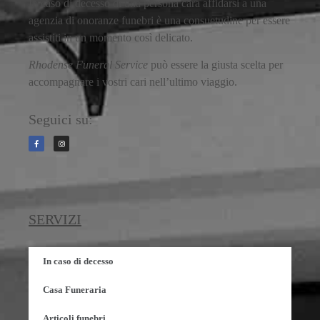
In caso di decesso di una persona cara affidarsi a una
agenzia di onoranze funebri è una consuetudine per essere
assistiti in un momento così delicato.
Rhodense Funeral Service
può essere la giusta scelta per
accompagnare i vostri cari nell’ultimo viaggio.
Seguici su:
SERVIZI
In caso di decesso
Casa Funeraria
Articoli funebri