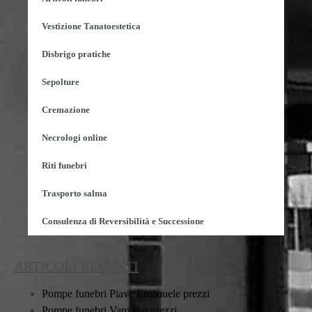
Vestizione Tanatoestetica
Disbrigo pratiche
Sepolture
Cremazione
Necrologi online
Riti funebri
Trasporto salma
Consulenza di Reversibilità e Successione
ARTICOLI RECENTI
Pompe funebri Piave Emanuele prezzi
Pompe funebri Vanzago prezzi