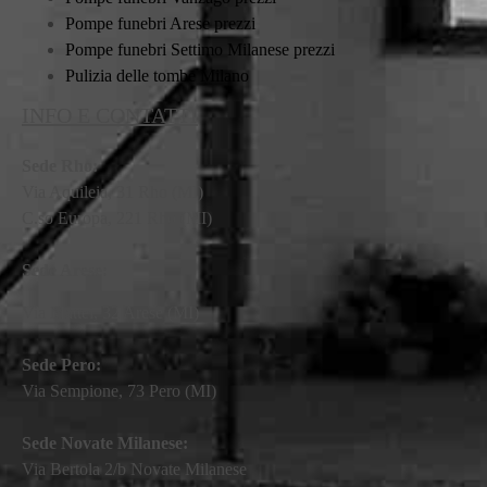
Pompe funebri Arese prezzi
Pompe funebri Settimo Milanese prezzi
Pulizia delle tombe Milano
INFO E CONTATTI
Sede Rho:
Via Aquileia, 31 Rho (MI)
C.so Europa, 221 Rho (MI)
Sede Arese:
Via Mattei, 32 Arese (MI)
Sede Pero:
Via Sempione, 73 Pero (MI)
Sede Novate Milanese:
Via Bertola 2/b Novate Milanese