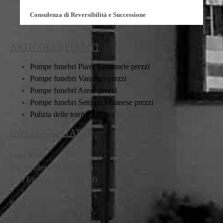
Consulenza di Reversibilità e Successione
ARTICOLI RECENTI
Pompe funebri Piave Emanuele prezzi
Pompe funebri Vanzago prezzi
Pompe funebri Arese prezzi
Pompe funebri Settimo Milanese prezzi
Pulizia delle tombe Milano
INFO E CONTATTI
Sede Rho:
Via Aquileia, 31 Rho (MI)
C.so Europa, 221 Rho (MI)
Sede Arese:
Via Mattei, 32 Arese (MI)