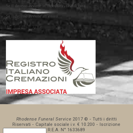
Se il decesso avviene in ospedale o casa di cura…
Se il decesso avviene all’estero…
Continua a leggere…
Rhodense Funeral Service
2017 © - Tutti i diritti
Riservati - Capitale sociale i.v. € 10.200 - Iscrizione
R.E.A. N° 1633689