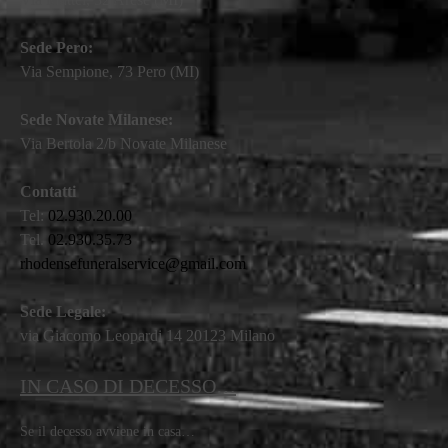
Sede Pero:
Via Sempione, 73 Pero (MI)
Sede Novate Milanese:
Via Bertola 2/b Novate Milanese
Contatti
Tel:
02.930.20.00
Tel.
02.930.35.73
rhodensefuneralservice@gmail.com
Sede Legale:
via Giacomo Leopardi 14 20123 Milano
IN CASO DI DECESSO…
Se il decesso avviene in casa…