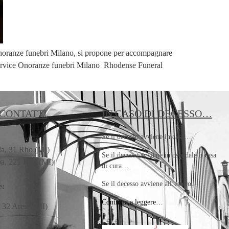
 onoranze funebri Milano, si propone per accompagnare
l Service Onoranze funebri Milano Rhodense Funeral
 CONTATTI
IN CASO DI DECESSO…
:
Se il decesso avviene in casa…
ia, 31 Rho (MI)
Se il decesso avviene in ospedale o casa
pa, 221 Rho (MI)
di cura…
Se il decesso avviene all’estero…
e:
Continua a leggere…
, 32 Arese (MI)