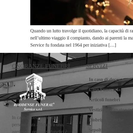
Quando un lutto travolge il quotidiano, la capacità d
nell’ultimo viaggio il compianto, dando ai parenti la
Service fu fondata nel 1964 per iniziativa […]
ONORANZE FUNEBRI
SERVIZI
In caso di decesso
Casa Funeraria
Articoli funebri
Vestizione Tanatoestet
In caso di decesso di una
Disbrigo pratiche
persona cara affidarsi a una
Sepolture
agenzia di onoranze funebri è