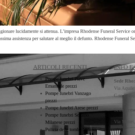
i ragionare lucidamente si attenua. L’impresa Rhodense Funeral Service
 massima assistenza per salutare al meglio il defunto. Rhodense Funera
ARTICOLI RECENTI
INFO E
Pompe funebri Piave
Sede Rho
Emanuele prezzi
Via Aquile
Pompe funebri Vanzago
C.so Euro
prezzi
Pompe funebri Arese prezzi
Sede Ares
ica
Pompe funebri Settimo
Via Mattei
Milanese prezzi
Pulizia delle tombe Milano