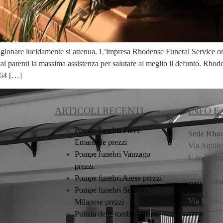
i ragionare lucidamente si attenua. L’impresa Rhodense Funeral Service
ai parenti la massima assistenza per salutare al meglio il defunto. Rh
964 […]
ARTICOLI RECENTI
INFO E
Pompe funebri Piave
Sede Rho
Emanuele prezzi
Via Aquile
Pompe funebri Vanzago
C.so Euro
prezzi
Pompe funebri Arese prezzi
Sede Ares
ica
Pompe funebri Settimo
Via Mattei
Milanese prezzi
Pulizia delle tombe Milano