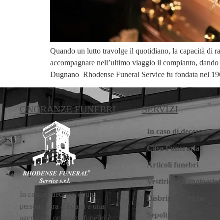
Quando un lutto travolge il quotidiano, la capacità d
accompagnare nell’ultimo viaggio il compianto, dando 
Dugnano Rhodense Funeral Service fu fondata nel 1
ONORANZE FUNEBRI
SERVIZI
In caso di decesso
Casa Funeraria
Articoli funebri
Vestizione Tanatoestet
In caso di decesso di una
Disbrigo pratiche
persona cara affidarsi a una
Sepolture
agenzia di onoranze funebri è