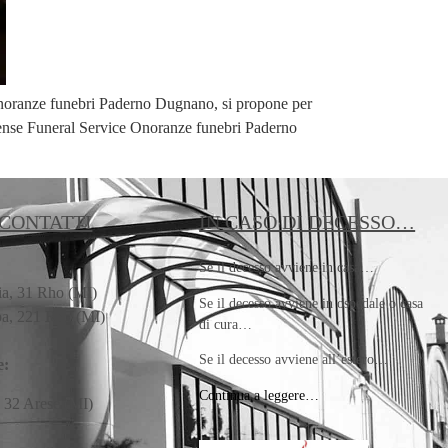
 onoranze funebri Paderno Dugnano, si propone per
odense Funeral Service Onoranze funebri Paderno
 CONTATTI
IN CASO DI DECESSO…
:
Se il decesso avviene in casa…
ia, 31 Rho (MI)
Se il decesso avviene in ospedale o casa
pa, 221 Rho (MI)
di cura…
Se il decesso avviene all’estero…
e:
Continua a leggere…
, 32 Arese (MI)