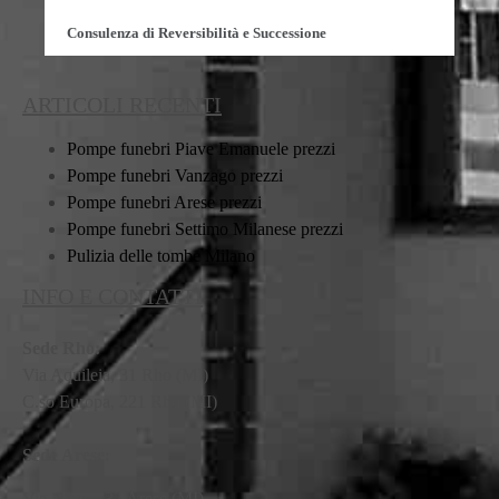
Consulenza di Reversibilità e Successione
ARTICOLI RECENTI
Pompe funebri Piave Emanuele prezzi
Pompe funebri Vanzago prezzi
Pompe funebri Arese prezzi
Pompe funebri Settimo Milanese prezzi
Pulizia delle tombe Milano
INFO E CONTATTI
Sede Rho:
Via Aquileia, 31 Rho (MI)
C.so Europa, 221 Rho (MI)
Sede Arese:
Via Mattei, 32 Arese (MI)