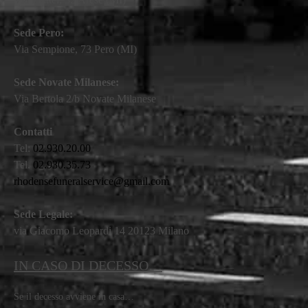
Sede Pero:
Via Sempione, 73 Pero (MI)
Sede Novate Milanese:
Via Bertola 2/b Novate Milanese
Contatti
Tel:
02.930.20.00
Tel.
02.930.35.73
rhodensefuneralservice@gmail.com
Sede Legale:
via Giacomo Leopardi 14 20123 Milano
IN CASO DI DECESSO…
Se il decesso avviene in casa…