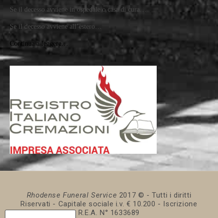
Se il decesso avviene in ospedale o casa di cura…
Se il decesso avviene all’estero…
Continua a leggere…
Rhodense Funeral Service
2017 © - Tutti i diritti
Riservati - Capitale sociale i.v. € 10.200 - Iscrizione
R.E.A. N° 1633689