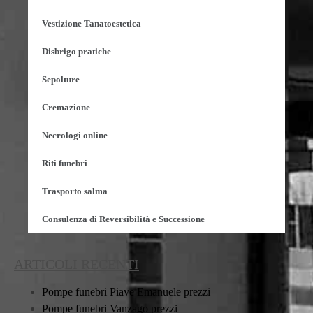
Vestizione Tanatoestetica
Disbrigo pratiche
Sepolture
Cremazione
Necrologi online
Riti funebri
Trasporto salma
Consulenza di Reversibilità e Successione
ARTICOLI RECENTI
Pompe funebri Piave Emanuele prezzi
Pompe funebri Vanzago prezzi