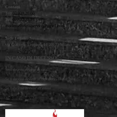
Contatti
Tel:
02.930.20.00
Tel.
02.930.35.73
rhodensefuneralservice@gmail.com
Sede Legale:
via Giacomo Leopardi 14 20123 Milano
IN CASO DI DECESSO…
Se il decesso avviene in casa…
Se il decesso avviene in ospedale o casa di cura…
Se il decesso avviene all’estero…
Continua a leggere…