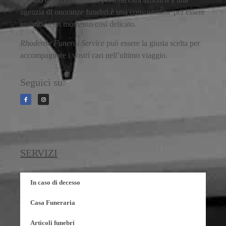
agenzia di onoranze funebri è una consuetudine per essere
assistiti in un momento così delicato.
Rhodense Funeral Service
può essere la giusta scelta per
accompagnare i vostri cari nell’ultimo viaggio.
Seguici su:
SERVIZI
In caso di decesso
Casa Funeraria
Articoli funebri