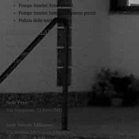
Pompe funebri Arese prezzi
Pompe funebri Settimo Milanese prezzi
Pulizia delle tombe Milano
INFO E CONTATTI
Sede Rho:
Via Aquileia, 31 Rho (MI)
C.so Europa, 221 Rho (MI)
Sede Arese:
Via Mattei, 32 Arese (MI)
Sede Pero:
Via Sempione, 73 Pero (MI)
Sede Novate Milanese:
Via Bertola 2/b Novate Milanese