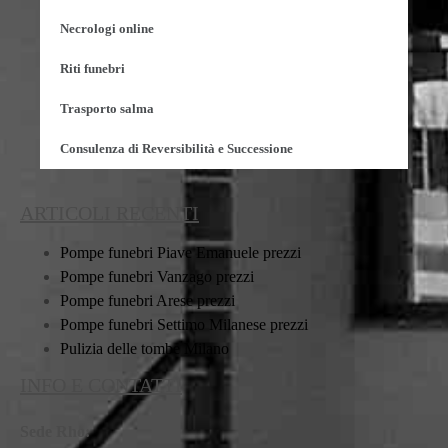
Necrologi online
Riti funebri
Trasporto salma
Consulenza di Reversibilità e Successione
ARTICOLI RECENTI
Pompe funebri Piave Emanuele prezzi
Pompe funebri Vanzago prezzi
Pompe funebri Arese prezzi
Pompe funebri Settimo Milanese prezzi
Pulizia delle tombe Milano
INFO E CONTATTI
Sede Rho: