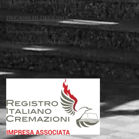
via Giacomo Leopardi 14 20123 Milano
IN CASO DI DECESSO…
Se il decesso avviene in casa…
Se il decesso avviene in ospedale o casa di cura…
Se il decesso avviene all’estero…
Continua a leggere…