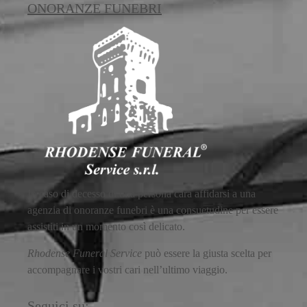
ONORANZE FUNEBRI
In caso di decesso di una persona cara affidarsi a una
agenzia di onoranze funebri è una consuetudine per essere
assistiti in un momento così delicato.
Rhodense Funeral Service
può essere la giusta scelta per
accompagnare i vostri cari nell’ultimo viaggio.
Seguici su: