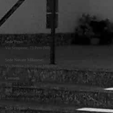
Via Aquileia, 31 Rho (MI)
C.so Europa, 221 Rho (MI)
Sede Arese:
Via Mattei, 32 Arese (MI)
Sede Pero:
Via Sempione, 73 Pero (MI)
Sede Novate Milanese:
Via Bertola 2/b Novate Milanese
Contatti
Tel:
02.930.20.00
Tel.
02.930.35.73
rhodensefuneralservice@gmail.com
Sede Legale: