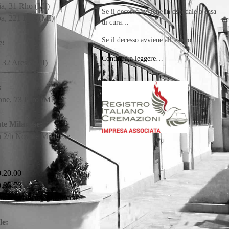
ia, 31 Rho (MI)
Se il decesso avviene in ospedale o casa
pa, 221 Rho (MI)
di cura…
Se il decesso avviene all’estero…
e:
Continua a leggere…
, 32 Arese (MI)
:
ne, 73 Pero (MI)
te Milanese:
a 2/b Novate Milanese
0.20.00
.35.73
uneralservice@gmail.com
le: