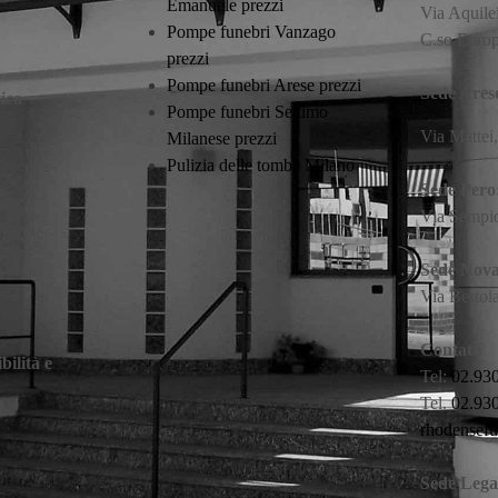
Emanuele prezzi
Via Aquile
Pompe funebri Vanzago
C.so Euro
prezzi
Pompe funebri Arese prezzi
Sede Ares
ica
Pompe funebri Settimo
Via Mattei
Milanese prezzi
Pulizia delle tombe Milano
Sede Pero
Via Sempio
Sede Nova
Via Bertol
Contatti
ilità e
Tel:
02.93
Tel.
02.930
rhodensef
Sede Lega