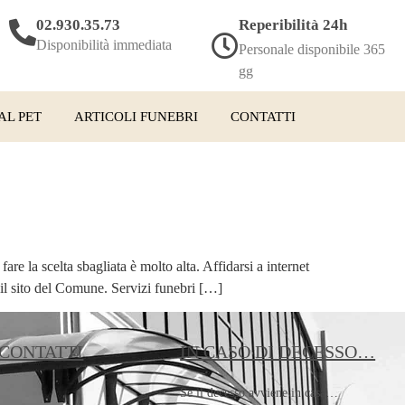
02.930.35.73
Reperibilità 24h
Disponibilità immediata
Personale disponibile 365
gg
AL PET
ARTICOLI FUNEBRI
CONTATTI
are la scelta sbagliata è molto alta. Affidarsi a internet
 il sito del Comune. Servizi funebri […]
 CONTATTI
IN CASO DI DECESSO…
:
Se il decesso avviene in casa…