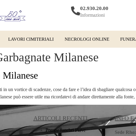
02.930.20.00
Informazioni
LAVORI CIMITERIALI
NECROLOGI ONLINE
FUNER
 Garbagnate Milanese
e Milanese
 in un vortice di scadenze, cose da fare e l’idea di sbagliare qualcosa o f
nese può essere utile ma ricordatevi di andare direttamente alla fonte,
ARTICOLI RECENTI
INFO E
Pompe funebri Piave
Sede Rho