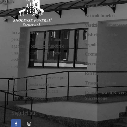
Casa Funeraria
Articoli funebri
Vestizione Tanatoestet
In caso di decesso di una
Disbrigo pratiche
persona cara affidarsi a una
Sepolture
agenzia di onoranze funebri è
una consuetudine per essere
Cremazione
assistiti in un momento così
Necrologi online
delicato.
Riti funebri
Rhodense Funeral Service
può
Trasporto salma
essere la giusta scelta per
accompagnare i vostri cari
Consulenza di Reversib
nell’ultimo viaggio.
Successione
Seguici su: