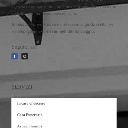
agenzia di onoranze funebri è una consuetudine per essere
assistiti in un momento così delicato.
Rhodense Funeral Service
può essere la giusta scelta per
accompagnare i vostri cari nell’ultimo viaggio.
Seguici su:
SERVIZI
In caso di decesso
Casa Funeraria
Articoli funebri