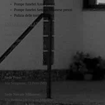
Pompe funebri Arese prezzi
Pompe funebri Settimo Milanese prezzi
Pulizia delle tombe Milano
INFO E CONTATTI
Sede Rho:
Via Aquileia, 31 Rho (MI)
C.so Europa, 221 Rho (MI)
Sede Arese:
Via Mattei, 32 Arese (MI)
Sede Pero:
Via Sempione, 73 Pero (MI)
Sede Novate Milanese:
Via Bertola 2/b Novate Milanese