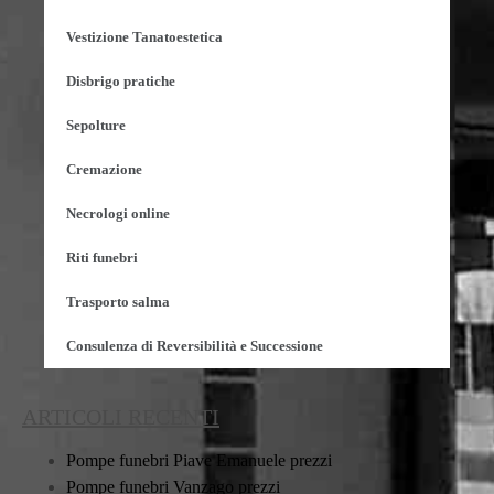
Vestizione Tanatoestetica
Disbrigo pratiche
Sepolture
Cremazione
Necrologi online
Riti funebri
Trasporto salma
Consulenza di Reversibilità e Successione
ARTICOLI RECENTI
Pompe funebri Piave Emanuele prezzi
Pompe funebri Vanzago prezzi