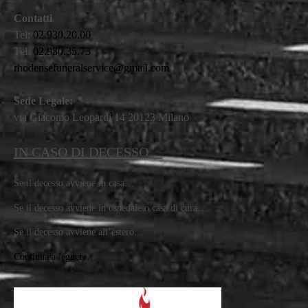
Contatti
Tel:
02.930.20.00
Tel.
02.930.35.73
rhodensefuneralservice@gmail.com
Sede Legale:
via Giacomo Leopardi 14 20123 Milano
IN CASO DI DECESSO…
Se il decesso avviene in casa…
Se il decesso avviene in ospedale o casa di cura…
Se il decesso avviene all’estero…
Continua a leggere…